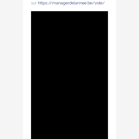
sur
https://managerdelannee.be/vote/